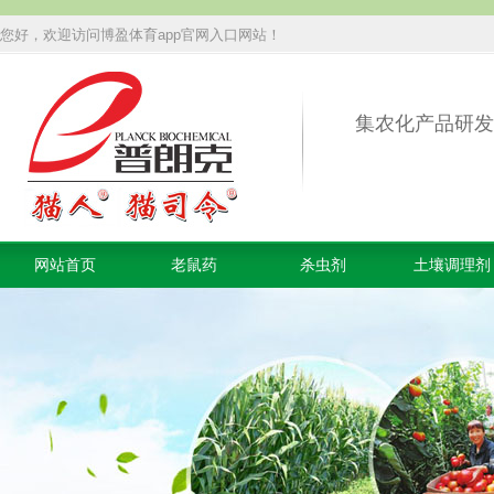
您好，欢迎访问博盈体育app官网入口网站！
集农化产品研发
网站首页
老鼠药
杀虫剂
土壤调理剂