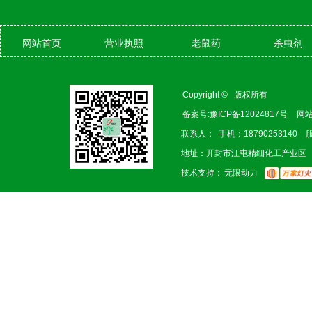
网站首页
营业执照
老鼠药
杀虫剂
Copyright © 版权所有
备案号:豫ICP备12024817号
网
联系人： 手机：18790253140 
地址：开封市汪屯精细化工产业区
技术支持：
无限动力
博盈体育app官网入口主要从事老鼠