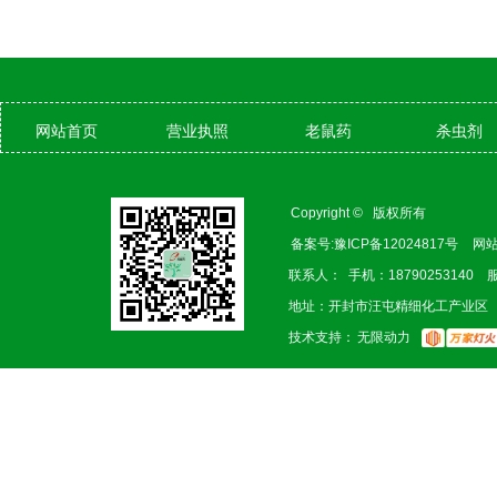
网站首页
营业执照
老鼠药
杀虫剂
Copyright © 版权所有
备案号:豫ICP备12024817号
网
联系人： 手机：18790253140 
地址：开封市汪屯精细化工产业区
技术支持：
无限动力
博盈体育app官网入口主要从事老鼠