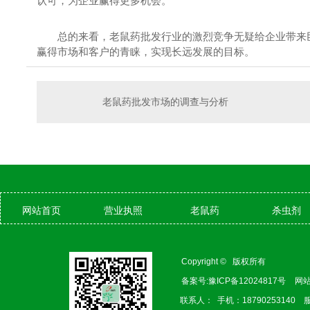
认可，为企业赢得更多机会。
总的来看，老鼠药批发行业的激烈竞争无疑给企业带来
赢得市场和客户的青睐，实现长远发展的目标。
老鼠药批发市场的调查与分析
网站首页
营业执照
老鼠药
杀虫剂
Copyright © 版权所有
备案号:豫ICP备12024817号
网
联系人： 手机：18790253140 