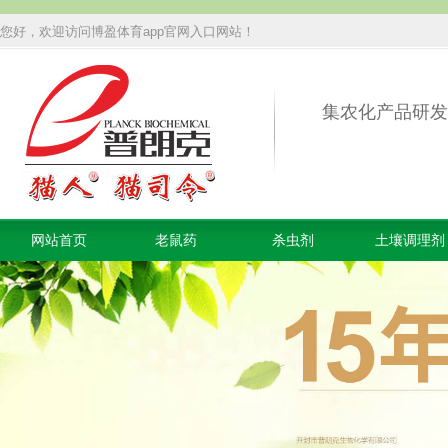
您好，欢迎访问博盈体育app官网入口网站！
集农化产品研发
网站首页
老鼠药
杀虫剂
土壤调理剂