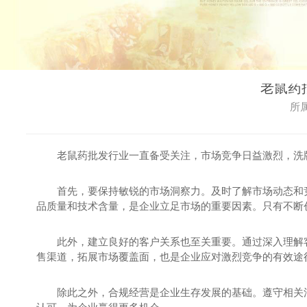
老鼠药
所属
老鼠药批发行业一直备受关注，市场竞争日益激烈，洗
首先，要保持敏锐的市场洞察力。及时了解市场动态和
品质量和技术含量，是企业立足市场的重要因素。只有不断
此外，建立良好的客户关系也至关重要。通过深入理解
售渠道，拓展市场覆盖面，也是企业应对激烈竞争的有效途
除此之外，合规经营是企业生存发展的基础。遵守相关