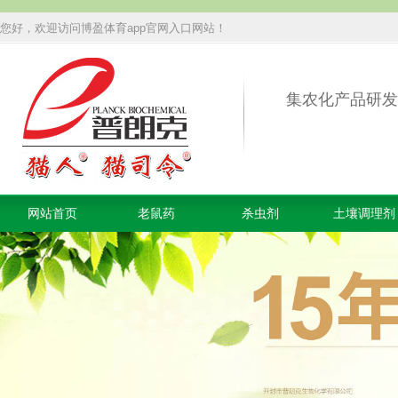
您好，欢迎访问博盈体育app官网入口网站！
集农化产品研发
网站首页
老鼠药
杀虫剂
土壤调理剂