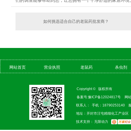
们的调查能够帮助到您，让您拥有一个干净舒适的家居环境
如何挑选适合自己的老鼠药批发商？
网站首页
营业执照
老鼠药
杀虫剂
Copyright © 版权所有
备案号:豫ICP备12024817号
网
联系人： 手机：18790253140 
地址：开封市汪屯精细化工产业区
技术支持：
无限动力
博盈体育app官网入口主要从事老鼠