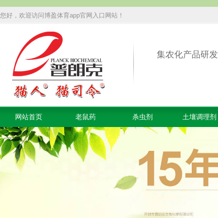
您好，欢迎访问博盈体育app官网入口网站！
集农化产品研发
网站首页
老鼠药
杀虫剂
土壤调理剂