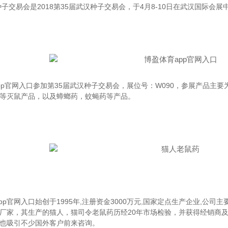
种子交易会是2018第35届武汉种子交易会，
于4月8
-10
日在武汉国际会展
官网入口参加第35届武汉种子交易会，展位号：W090，参展产品主要
等灭鼠产品，以及蟑螂药，蚊蝇药等产品。
网入口始创于1995年,注册资金3000万元,国家定点生产企业,公司主要经
厂家，其生产的猫人，猫司令老鼠药历经20年市场检验，并获得经销商
也吸引不少国外客户前来咨询。