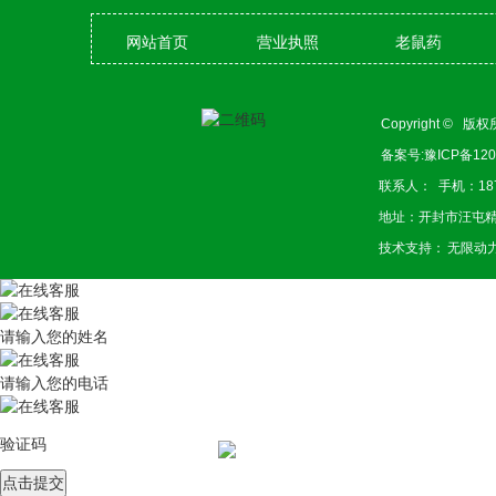
网站首页
营业执照
老鼠药
Copyright © 版
备案号:豫ICP备120
联系人： 手机：187
地址：开封市汪屯
技术支持：
无限动
博盈体育app官网
点击提交