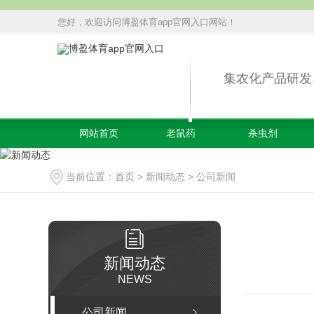
您好，欢迎访问博盈体育app官网入口网站！
集农化产品研发
网站首页
老鼠药
杀虫剂
当前位置：
首页
>
新闻动态
>
公司新闻
新闻动态
NEWS
公司新闻