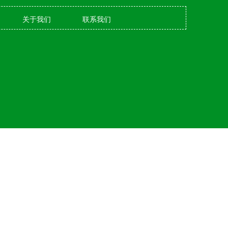
关于我们
联系我们