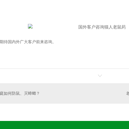
噻虫嗪
3g噻虫嗪
期待国内外广大客户前来咨询。
庭如何防鼠、灭蟑螂？